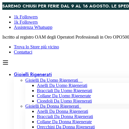
SAREMO CHIUSI PER FERIE DAL 9 AL 16 AGOSTO. LE S
1k Followers
1k Followers
Assistenza Whatsapp
Iscritto al registro OAM degli Operatori Professionali in Oro OPO5
Trova lo Store più vicino
Contattaci
Gioielli Rigenerati
Gioielli Da Uomo Rigenerati
Anelli Da Uomo Rigenerati
Bracciali Da Uomo Rigenerati
Collane Da Uomo Rigenerate
Ciondoli Da Uomo Rigenerati
Gioielli Da Donna Rigenerati
Anelli Da Donna Rigenerati
Bracciali Da Donna Rigenerati
Collane Da Donna Rigenerate
Orecchini Da Donna Rigenerati