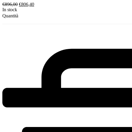
€
896,00
€
806,40
In stock
Quantità