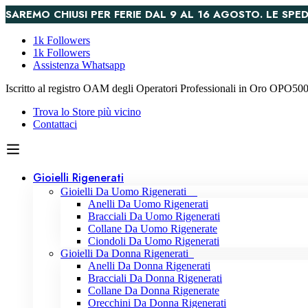
SAREMO CHIUSI PER FERIE DAL 9 AL 16 AGOSTO. LE S
1k Followers
1k Followers
Assistenza Whatsapp
Iscritto al registro OAM degli Operatori Professionali in Oro OPO5
Trova lo Store più vicino
Contattaci
Gioielli Rigenerati
Gioielli Da Uomo Rigenerati
Anelli Da Uomo Rigenerati
Bracciali Da Uomo Rigenerati
Collane Da Uomo Rigenerate
Ciondoli Da Uomo Rigenerati
Gioielli Da Donna Rigenerati
Anelli Da Donna Rigenerati
Bracciali Da Donna Rigenerati
Collane Da Donna Rigenerate
Orecchini Da Donna Rigenerati