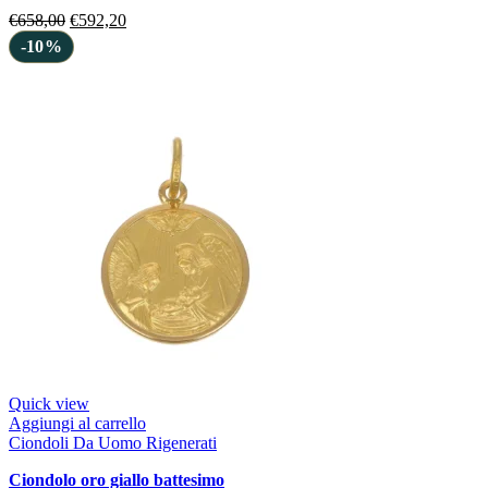
€
658,00
€
592,20
-10%
Quick view
Aggiungi al carrello
Ciondoli Da Uomo Rigenerati
ciondolo oro giallo battesimo