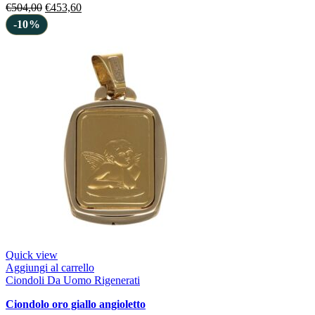
€
504,00
€
453,60
-10%
Quick view
Aggiungi al carrello
Ciondoli Da Uomo Rigenerati
ciondolo oro giallo angioletto