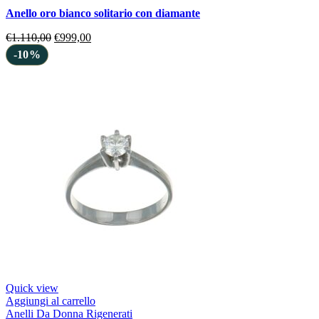
anello oro bianco solitario con diamante
€
1.110,00
€
999,00
-10%
Quick view
Aggiungi al carrello
Anelli Da Donna Rigenerati