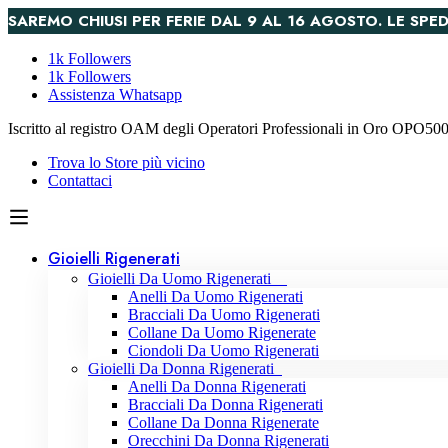
SAREMO CHIUSI PER FERIE DAL 9 AL 16 AGOSTO. LE S
1k Followers
1k Followers
Assistenza Whatsapp
Iscritto al registro OAM degli Operatori Professionali in Oro OPO5
Trova lo Store più vicino
Contattaci
Gioielli Rigenerati
Gioielli Da Uomo Rigenerati
Anelli Da Uomo Rigenerati
Bracciali Da Uomo Rigenerati
Collane Da Uomo Rigenerate
Ciondoli Da Uomo Rigenerati
Gioielli Da Donna Rigenerati
Anelli Da Donna Rigenerati
Bracciali Da Donna Rigenerati
Collane Da Donna Rigenerate
Orecchini Da Donna Rigenerati