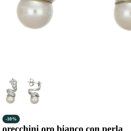
-10%
orecchini oro bianco con perla