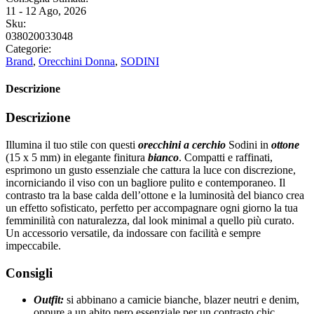
11 - 12 Ago, 2026
Sku:
038020033048
Categorie:
Brand
,
Orecchini Donna
,
SODINI
Descrizione
Descrizione
Illumina il tuo stile con questi
orecchini a cerchio
Sodini in
ottone
(15 x 5 mm) in elegante finitura
bianco
. Compatti e raffinati,
esprimono un gusto essenziale che cattura la luce con discrezione,
incorniciando il viso con un bagliore pulito e contemporaneo. Il
contrasto tra la base calda dell’ottone e la luminosità del bianco crea
un effetto sofisticato, perfetto per accompagnare ogni giorno la tua
femminilità con naturalezza, dal look minimal a quello più curato.
Un accessorio versatile, da indossare con facilità e sempre
impeccabile.
Consigli
Outfit:
si abbinano a camicie bianche, blazer neutri e denim,
oppure a un abito nero essenziale per un contrasto chic.