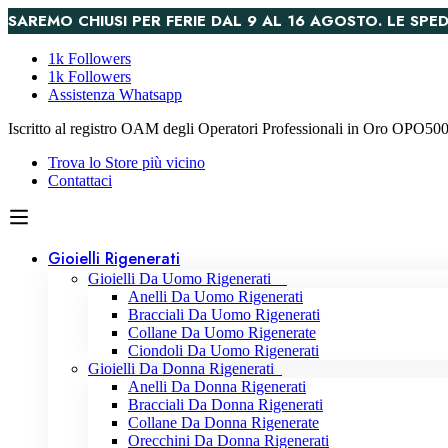
SAREMO CHIUSI PER FERIE DAL 9 AL 16 AGOSTO. LE S
1k Followers
1k Followers
Assistenza Whatsapp
Iscritto al registro OAM degli Operatori Professionali in Oro OPO5
Trova lo Store più vicino
Contattaci
Gioielli Rigenerati
Gioielli Da Uomo Rigenerati
Anelli Da Uomo Rigenerati
Bracciali Da Uomo Rigenerati
Collane Da Uomo Rigenerate
Ciondoli Da Uomo Rigenerati
Gioielli Da Donna Rigenerati
Anelli Da Donna Rigenerati
Bracciali Da Donna Rigenerati
Collane Da Donna Rigenerate
Orecchini Da Donna Rigenerati