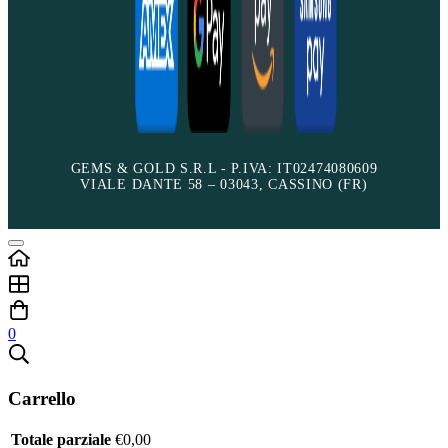
GEMS & GOLD S.R.L - P.IVA: IT02474080609
VIALE DANTE 58 – 03043, CASSINO (FR)
0
Carrello
Totale parziale
€
0,00