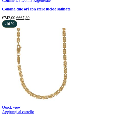
Collane Da Donna Rigenerate
collana due ori con sfere lucide satinate
€
742,00
€
667,80
-10%
Quick view
Aggiungi al carrello