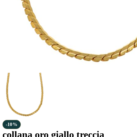
-10%
collana oro giallo treccia