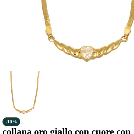
-10%
collana oro giallo con cuore con