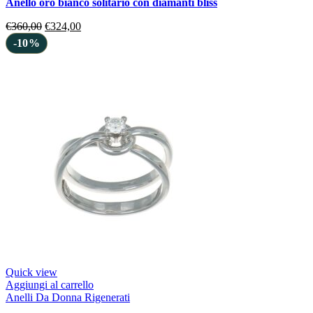
anello oro bianco solitario con diamanti bliss
€
360,00
€
324,00
-10%
Quick view
Aggiungi al carrello
Anelli Da Donna Rigenerati