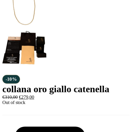
-10%
collana oro giallo catenella
€
310,00
€
279,00
Out of stock