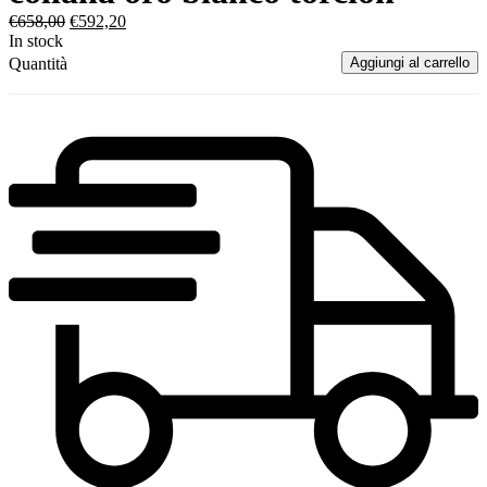
€
658,00
€
592,20
In stock
Quantità
Aggiungi al carrello