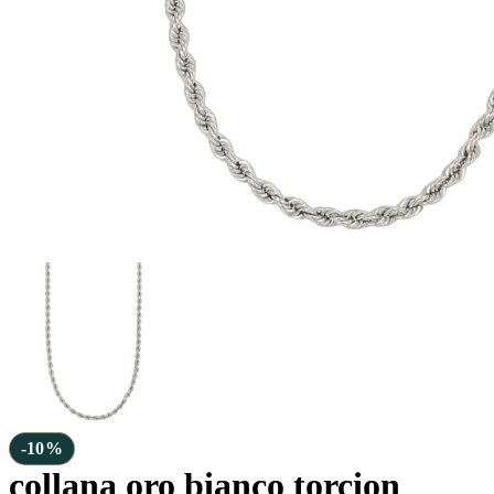
-10%
collana oro bianco torcion