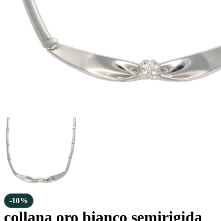
-10%
collana oro bianco semirigida