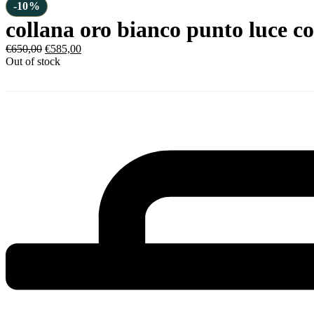
-10%
collana oro bianco punto luce c
€
650,00
€
585,00
Out of stock