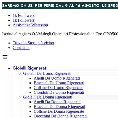
SAREMO CHIUSI PER FERIE DAL 9 AL 16 AGOSTO. LE S
1k Followers
1k Followers
Assistenza Whatsapp
Iscritto al registro OAM degli Operatori Professionali in Oro OPO5
Trova lo Store più vicino
Contattaci
Gioielli Rigenerati
Gioielli Da Uomo Rigenerati
Anelli Da Uomo Rigenerati
Bracciali Da Uomo Rigenerati
Collane Da Uomo Rigenerate
Ciondoli Da Uomo Rigenerati
Gioielli Da Donna Rigenerati
Anelli Da Donna Rigenerati
Bracciali Da Donna Rigenerati
Collane Da Donna Rigenerate
Orecchini Da Donna Rigenerati