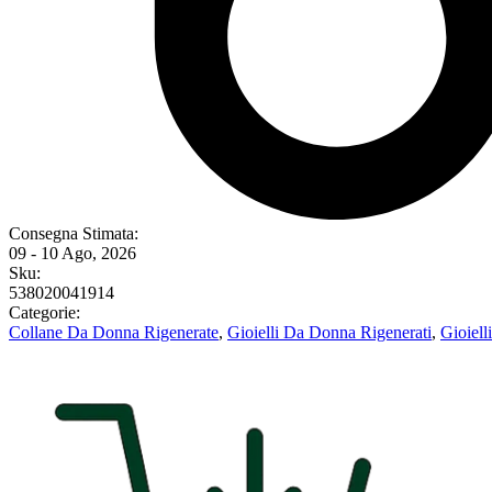
Consegna Stimata:
09 - 10 Ago, 2026
Sku:
538020041914
Categorie:
Collane Da Donna Rigenerate
,
Gioielli Da Donna Rigenerati
,
Gioiell