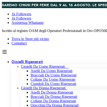
SAREMO CHIUSI PER FERIE DAL 9 AL 16 AGOSTO. LE S
1k Followers
1k Followers
Assistenza Whatsapp
Iscritto al registro OAM degli Operatori Professionali in Oro OPO5
Trova lo Store più vicino
Contattaci
Gioielli Rigenerati
Gioielli Da Uomo Rigenerati
Anelli Da Uomo Rigenerati
Bracciali Da Uomo Rigenerati
Collane Da Uomo Rigenerate
Ciondoli Da Uomo Rigenerati
Gioielli Da Donna Rigenerati
Anelli Da Donna Rigenerati
Bracciali Da Donna Rigenerati
Collane Da Donna Rigenerate
Orecchini Da Donna Rigenerati