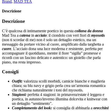
Brand
,
MAD TEA
Descrizione
Descrizione
C’è qualcosa di intimamente poetico in questa
collana da donna
Mad Tea a
catena
in
acciaio
: il ciondolo con veri fiori di
myosotis
(non ti scordar di me) non è solo un dettaglio estetico, ma un
messaggio da portare vicino al cuore, amplificato dalla targhetta a
cuore
. L’acciaio dona una luce moderna e resistente, perfetta per
accompagnare il quotidiano, mentre il fiore “sigilla” promesse e
ricordi con un fascino delicato e autentico: un gioiello che parla
piano, ma resta impresso.
Consigli
Outfit:
valorizza scolli morbidi, camicie bianche e maglieria
chiara; su blu navy e grigio perla crea un’armonia romantica
che richiama naturalmente i toni del myosotis.
Stagioni:
perfetta 4 stagioni: in primavera/estate è leggera e
poetica, in autunno/inverno illumina dolcevita e knitwear con
un dettaglio “sentimento”.
Completamento del look:
si consiglia di abbinarla a
orecchini