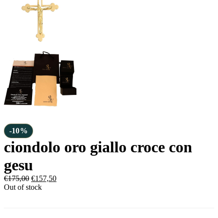
-10%
ciondolo oro giallo croce con
gesu
€
175,00
€
157,50
Out of stock