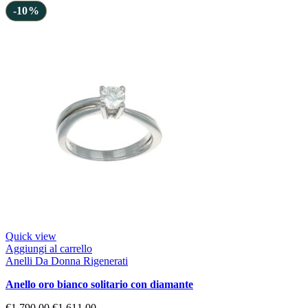
-10%
Quick view
Aggiungi al carrello
Anelli Da Donna Rigenerati
anello oro bianco solitario con diamante
€
1.790,00
€
1.611,00