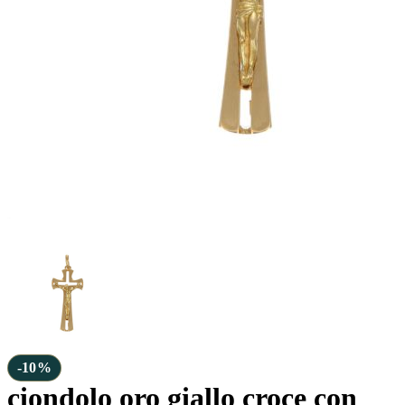
-10%
ciondolo oro giallo croce con