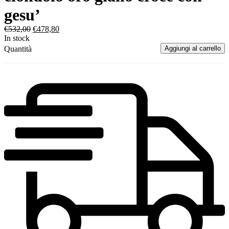
gesu’
€
532,00
€
478,80
In stock
Quantità
Aggiungi al carrello