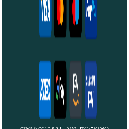
GEMS & GOLD S.R.L - P.IVA: IT02474080609