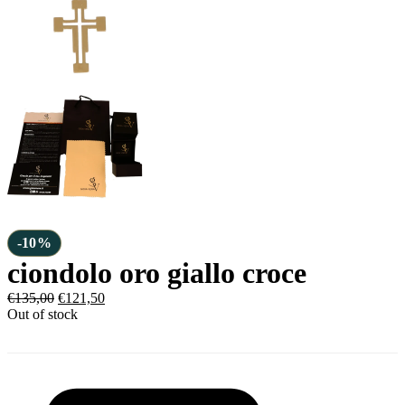
-10%
ciondolo oro giallo croce
€
135,00
€
121,50
Out of stock