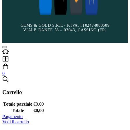
GEMS & GOLD S.R.L - P.IVA: IT02474080609
VIALE DANTE 58 – 03043, CASSINO (FR)
0
Carrello
Totale parziale
€
0,00
Totale
€
0,00
Pagamento
Vedi il carrello