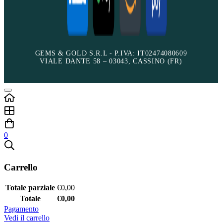
GEMS & GOLD S.R.L - P.IVA: IT02474080609
VIALE DANTE 58 – 03043, CASSINO (FR)
0
Carrello
Totale parziale
€
0,00
Totale
€
0,00
Pagamento
Vedi il carrello