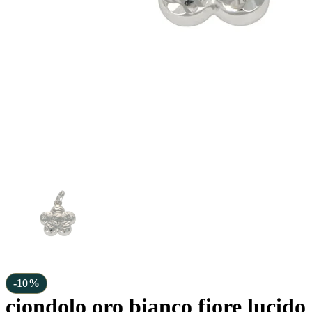
-10%
ciondolo oro bianco fiore lucido