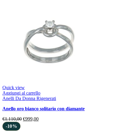
Quick view
Aggiungi al carrello
Anelli Da Donna Rigenerati
anello oro bianco solitario con diamante
€
1.110,00
€
999,00
-10%