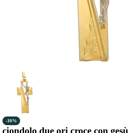
-10%
ciondolo due ori croce con gesù