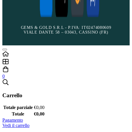
GEMS & GOLD S.R.L - P.IVA: IT02474080609
VIALE DANTE 58 – 03043, CASSINO (FR)
0
Carrello
Totale parziale
€
0,00
Totale
€
0,00
Pagamento
Vedi il carrello