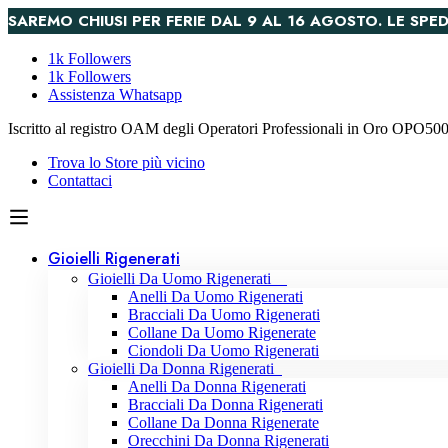
SAREMO CHIUSI PER FERIE DAL 9 AL 16 AGOSTO. LE S
1k Followers
1k Followers
Assistenza Whatsapp
Iscritto al registro OAM degli Operatori Professionali in Oro OPO5
Trova lo Store più vicino
Contattaci
Gioielli Rigenerati
Gioielli Da Uomo Rigenerati
Anelli Da Uomo Rigenerati
Bracciali Da Uomo Rigenerati
Collane Da Uomo Rigenerate
Ciondoli Da Uomo Rigenerati
Gioielli Da Donna Rigenerati
Anelli Da Donna Rigenerati
Bracciali Da Donna Rigenerati
Collane Da Donna Rigenerate
Orecchini Da Donna Rigenerati