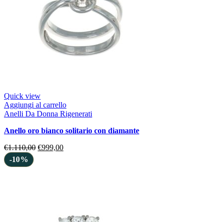
Quick view
Aggiungi al carrello
Anelli Da Donna Rigenerati
anello oro bianco solitario con diamante
€
1.110,00
€
999,00
-10%