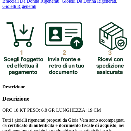
Bracciali Da Donna Rigenerati
,
Gioielli Da Donna Rigenerati
,
Gioielli Rigenerati
Descrizione
Descrizione
ORO 18 KT PESO: 6,8 GR LUNGHEZZA: 19 CM
Tutti i gioielli rigenerati proposti da Gioia Vera sono accompagnati
da
certificato di autenticità
e
documento fiscale di acquisto
, nei
quali vengono riportate in modo chiaro le caratteristiche e le