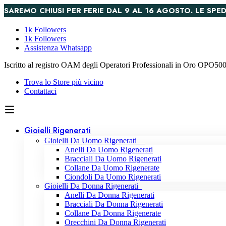
SAREMO CHIUSI PER FERIE DAL 9 AL 16 AGOSTO. LE S
1k Followers
1k Followers
Assistenza Whatsapp
Iscritto al registro OAM degli Operatori Professionali in Oro OPO5
Trova lo Store più vicino
Contattaci
Gioielli Rigenerati
Gioielli Da Uomo Rigenerati
Anelli Da Uomo Rigenerati
Bracciali Da Uomo Rigenerati
Collane Da Uomo Rigenerate
Ciondoli Da Uomo Rigenerati
Gioielli Da Donna Rigenerati
Anelli Da Donna Rigenerati
Bracciali Da Donna Rigenerati
Collane Da Donna Rigenerate
Orecchini Da Donna Rigenerati