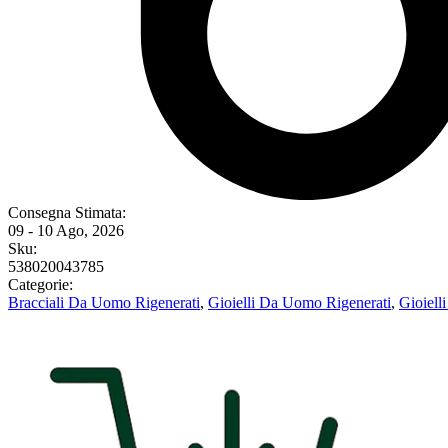
Consegna Stimata:
09 - 10 Ago, 2026
Sku:
538020043785
Categorie:
Bracciali Da Uomo Rigenerati
,
Gioielli Da Uomo Rigenerati
,
Gioielli