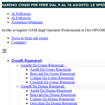
SAREMO CHIUSI PER FERIE DAL 9 AL 16 AGOSTO. LE S
1k Followers
1k Followers
Assistenza Whatsapp
Iscritto al registro OAM degli Operatori Professionali in Oro OPO5
Trova lo Store più vicino
Contattaci
Gioielli Rigenerati
Gioielli Da Uomo Rigenerati
Anelli Da Uomo Rigenerati
Bracciali Da Uomo Rigenerati
Collane Da Uomo Rigenerate
Ciondoli Da Uomo Rigenerati
Gioielli Da Donna Rigenerati
Anelli Da Donna Rigenerati
Bracciali Da Donna Rigenerati
Collane Da Donna Rigenerate
Orecchini Da Donna Rigenerati