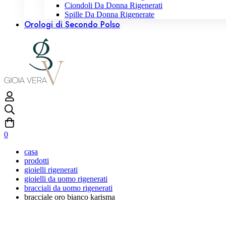
Ciondoli Da Donna Rigenerati
Spille Da Donna Rigenerate
Orologi di Secondo Polso
0
casa
prodotti
gioielli rigenerati
gioielli da uomo rigenerati
bracciali da uomo rigenerati
bracciale oro bianco karisma