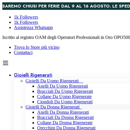
SAREMO CHIUSI PER FERIE DAL 9 AL 16 AGOSTO. LE S
1k Followers
1k Followers
Assistenza Whatsapp
Iscritto al registro OAM degli Operatori Professionali in Oro OPO5
Trova lo Store più vicino
Contattaci
Gioielli Rigenerati
Gioielli Da Uomo Rigenerati
Anelli Da Uomo Rigenerati
Bracciali Da Uomo Rigenerati
Collane Da Uomo Rigenerate
Ciondoli Da Uomo Rigenerati
Gioielli Da Donna Rigenerati
Anelli Da Donna Rigenerati
Bracciali Da Donna Rigenerati
Collane Da Donna Rigenerate
Orecchini Da Donna Rigenerati