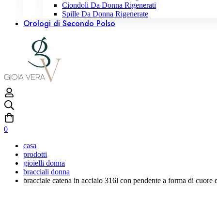
Ciondoli Da Donna Rigenerati
Spille Da Donna Rigenerate
Orologi di Secondo Polso
0
casa
prodotti
gioielli donna
bracciali donna
bracciale catena in acciaio 316l con pendente a forma di cuore e