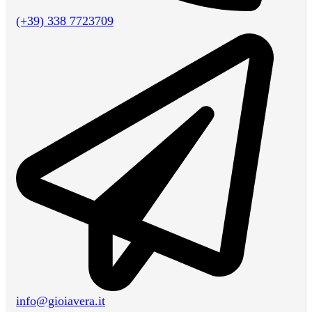
(+39) 338 7723709
info@gioiavera.it