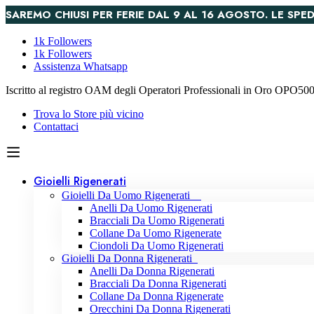
SAREMO CHIUSI PER FERIE DAL 9 AL 16 AGOSTO. LE S
1k Followers
1k Followers
Assistenza Whatsapp
Iscritto al registro OAM degli Operatori Professionali in Oro OPO5
Trova lo Store più vicino
Contattaci
Gioielli Rigenerati
Gioielli Da Uomo Rigenerati
Anelli Da Uomo Rigenerati
Bracciali Da Uomo Rigenerati
Collane Da Uomo Rigenerate
Ciondoli Da Uomo Rigenerati
Gioielli Da Donna Rigenerati
Anelli Da Donna Rigenerati
Bracciali Da Donna Rigenerati
Collane Da Donna Rigenerate
Orecchini Da Donna Rigenerati