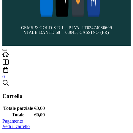
GEMS & GOLD S.R.L - P.IVA: IT02474080609
VIALE DANTE 58 – 03043, CASSINO (FR)
0
Carrello
Totale parziale
€
0,00
Totale
€
0,00
Pagamento
Vedi il carrello