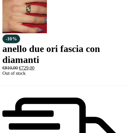
-10%
anello due ori fascia con
diamanti
€
810,00
€
729,00
Out of stock