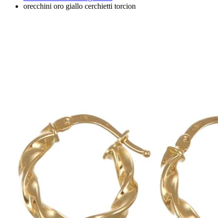
orecchini oro giallo cerchietti torcion