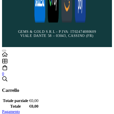
GEMS & GOLD S.R.L - P.IVA: IT02474080609
VIALE DANTE 58 – 03043, CASSINO (FR)
0
Carrello
Totale parziale
€
0,00
Totale
€
0,00
Pagamento