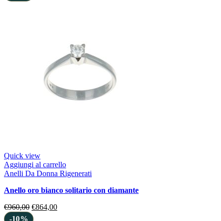
Quick view
Aggiungi al carrello
Anelli Da Donna Rigenerati
anello oro bianco solitario con diamante
€
960,00
€
864,00
-10%