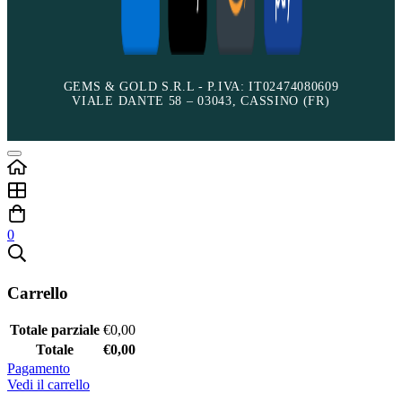
GEMS & GOLD S.R.L - P.IVA: IT02474080609
VIALE DANTE 58 – 03043, CASSINO (FR)
0
Carrello
Totale parziale
€
0,00
Totale
€
0,00
Pagamento
Vedi il carrello