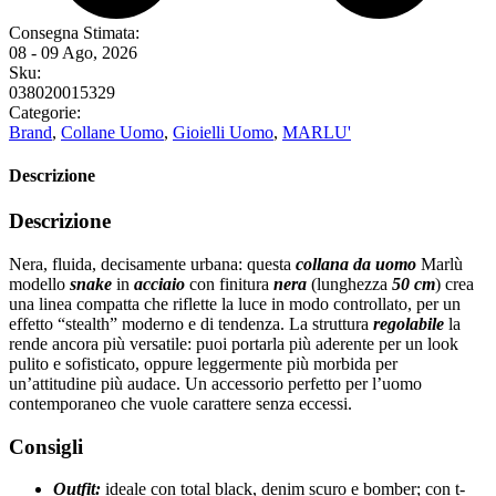
Consegna Stimata:
08 - 09 Ago, 2026
Sku:
038020015329
Categorie:
Brand
,
Collane Uomo
,
Gioielli Uomo
,
MARLU'
Descrizione
Descrizione
Nera, fluida, decisamente urbana: questa
collana da uomo
Marlù
modello
snake
in
acciaio
con finitura
nera
(lunghezza
50 cm
) crea
una linea compatta che riflette la luce in modo controllato, per un
effetto “stealth” moderno e di tendenza. La struttura
regolabile
la
rende ancora più versatile: puoi portarla più aderente per un look
pulito e sofisticato, oppure leggermente più morbida per
un’attitudine più audace. Un accessorio perfetto per l’uomo
contemporaneo che vuole carattere senza eccessi.
Consigli
Outfit:
ideale con total black, denim scuro e bomber; con t-