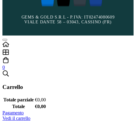
GEMS & GOLD S.R.L - P.IVA: IT02474080609
VIALE DANTE 58 – 03043, CASSINO (FR)
0
Carrello
Totale parziale
€
0,00
Totale
€
0,00
Pagamento
Vedi il carrello