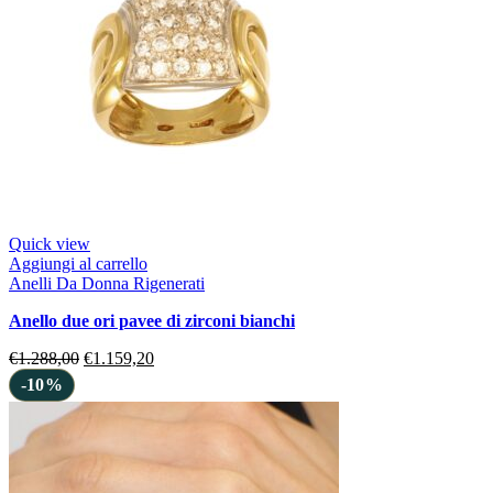
Quick view
Aggiungi al carrello
Anelli Da Donna Rigenerati
anello due ori pavee di zirconi bianchi
€
1.288,00
€
1.159,20
-10%