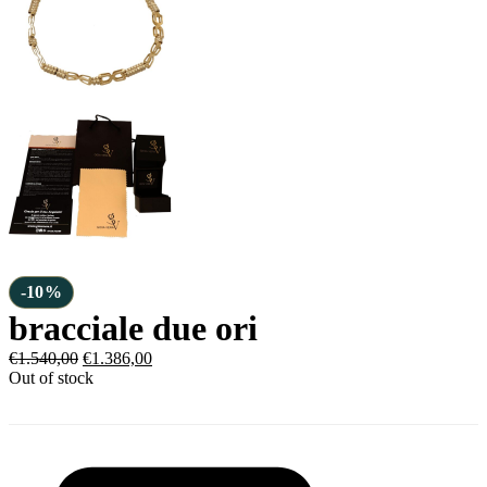
-10%
bracciale due ori
€
1.540,00
€
1.386,00
Out of stock